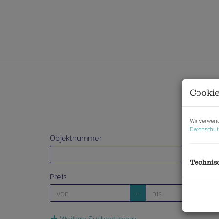
Cookie
Wir verwend
Datenschut
Objektnummer
Technis
Preis
-
Weitere Suchoptionen