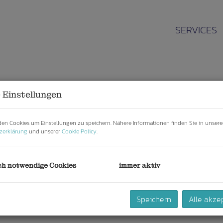
SERVICES
AKTUELLE IMMOBILIEN
 Einstellungen
en Cookies um Einstellungen zu speichern. Nähere Informationen finden Sie in unsere
zerklärung
und unserer
Cookie Policy
.
Vermarktungsart
O
Alle
Miete
Kauf
ch notwendige Cookies
immer aktiv
Zimmer
W
-
Speichern
Alle akze