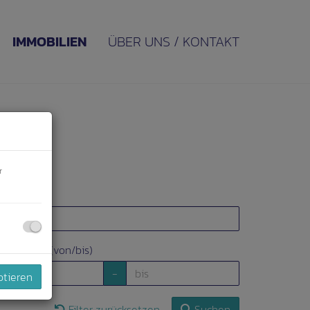
IMMOBILIEN
ÜBER UNS / KONTAKT
r
bjektart
ohnfläche (von/bis)
-
ptieren
Filter zurücksetzen
Suchen